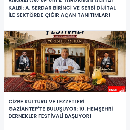
BUNGALOW VE VİLLA TURİZMİNİN DİJİTAL
KALBİ: A. SERDAR BİRİNCİ VE SERBİ DİJİTAL
İLE SEKTÖRDE ÇIĞIR AÇAN TANITIMLAR!
CİZRE KÜLTÜRÜ VE LEZZETLERİ
GAZİANTEP'TE BULUŞUYOR: 10. HEMŞEHRİ
DERNEKLER FESTİVALİ BAŞLIYOR!