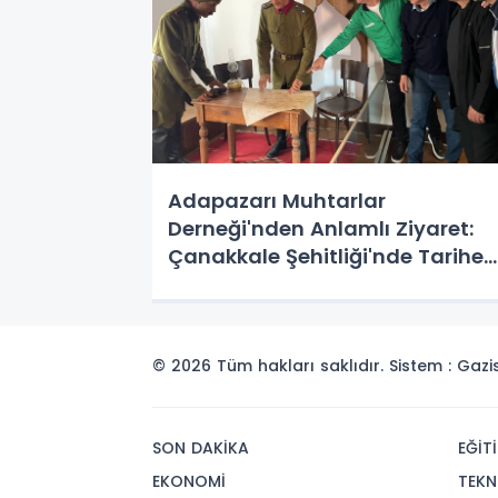
Adapazarı Muhtarlar
Derneği'nden Anlamlı Ziyaret:
Çanakkale Şehitliği'nde Tarihe
Saygı Duruşunda Bulundular
© 2026 Tüm hakları saklıdır. Sistem : Gaz
SON DAKİKA
EĞİT
EKONOMİ
TEKN