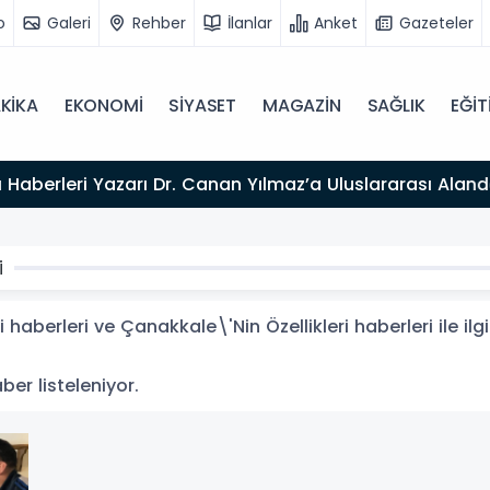
o
Galeri
Rehber
İlanlar
Anket
Gazeteler
KİKA
EKONOMİ
SİYASET
MAGAZİN
SAĞLIK
EĞİT
026”
i
 haberleri ve Çanakkale\'Nin Özellikleri haberleri ile il
aber listeleniyor.