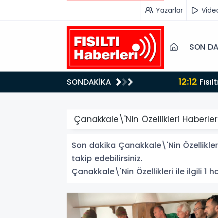
Yazarlar
Vide
SON DA
12:12
SONDAKİKA
Fısıltı Haberleri Yazarı Dr. Canan Yılmaz’a Uluslararası Alanda Büyük Onur: “Dr. A.P.J. Abdul Kalam
İlham Ödülü 2
Çanakkale\'Nin Özellikleri Haberler
Son dakika Çanakkale\'Nin Özellikleri
takip edebilirsiniz.
Çanakkale\'Nin Özellikleri ile ilgili 1 h