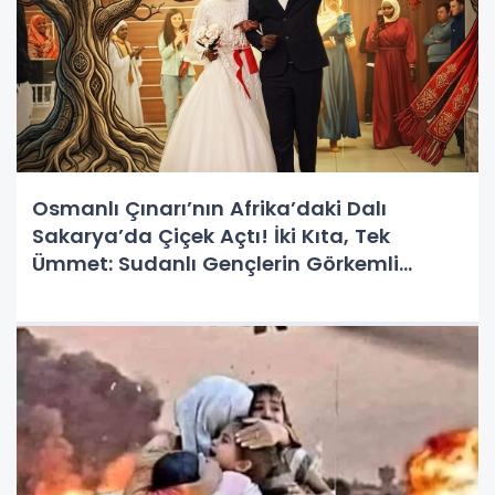
Osmanlı Çınarı’nın Afrika’daki Dalı
Sakarya’da Çiçek Açtı! İki Kıta, Tek
Ümmet: Sudanlı Gençlerin Görkemli
Mürüvveti