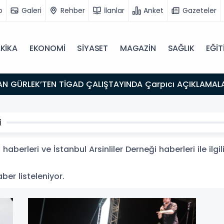
o
Galeri
Rehber
İlanlar
Anket
Gazeteler
KİKA
EKONOMİ
SİYASET
MAGAZİN
SAĞLIK
EĞİT
i
 haberleri ve İstanbul Arsinliler Derneği haberleri ile il
aber listeleniyor.