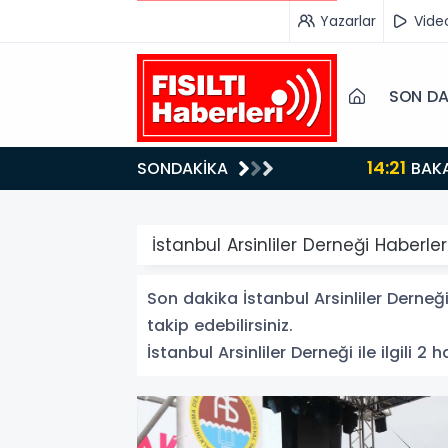
Yazarlar
Vide
SON DA
14:21
SONDAKİKA
BAKAN GÜRLEK’TEN TİGAD ÇALIŞTAYINDA Çarpıcı AÇIKLAMALAR: "Pazar Günü Yeni Bir Aydınlığa
Uyanacağız"
İstanbul Arsinliler Derneği Haberler
Son dakika İstanbul Arsinliler Derneği
takip edebilirsiniz.
İstanbul Arsinliler Derneği ile ilgili 2 h