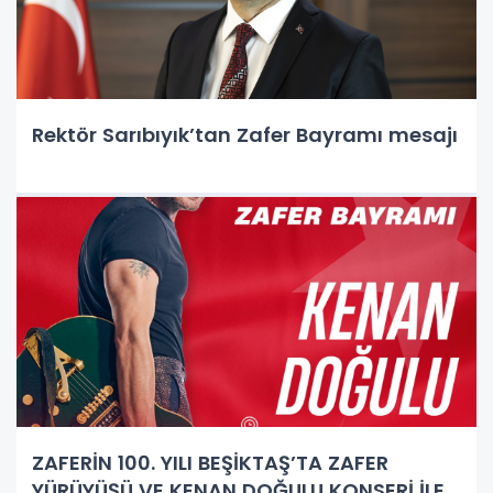
Rektör Sarıbıyık’tan Zafer Bayramı mesajı
ZAFERİN 100. YILI BEŞİKTAŞ’TA ZAFER
YÜRÜYÜŞÜ VE KENAN DOĞULU KONSERİ İLE