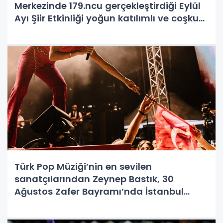
Merkezinde 179.ncu gerçekleştirdiği Eylül
Ayı Şiir Etkinliği yoğun katılımlı ve coşku
içinde yapıldı.
Türk Pop Müziği’nin en sevilen
sanatçılarından Zeynep Bastık, 30
Ağustos Zafer Bayramı’nda İstanbul
Beylikdüzü’nde sahne aldı. 7’den 70’e
binlerce İstanbullunun büyük bir keyifle