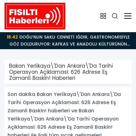
18:42
DOĞU’NUN SAKLI CENNETİ IĞDIR, GASTRONOMİSİYLE
GÖZ DOLDURUYOR: KAFKAS VE ANADOLU KÜLTÜRÜNÜN
BULUŞMA NOKTASI
Bakan Yerli̇kaya\'Dan Ankara\'Da Tari̇hi̇
Operasyon Açiklamasi: 626 Adrese Eş
Zamanli Baskin! Haberleri
Son dakika Bakan Yerli̇kaya\'Dan Ankara\'Da
Tari̇hi̇ Operasyon Açiklamasi: 626 Adrese Eş
Zamanli Baskin! haberleri ve Bakan
Yerli̇kaya\'Dan Ankara\'Da Tari̇hi̇ Operasyon
Açiklamasi: 626 Adrese Eş Zamanli Baskin!
haberleri ile ilgili tüm sıcak gelişmeleri