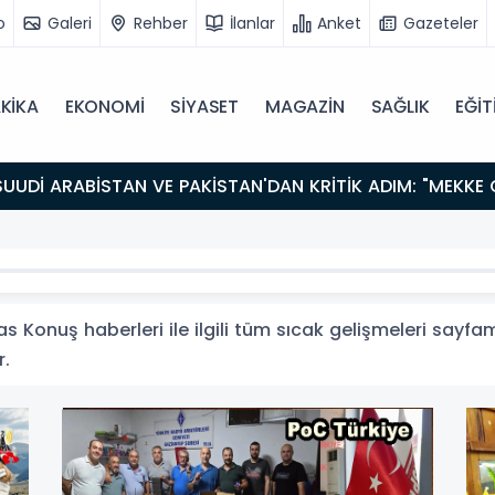
o
Galeri
Rehber
İlanlar
Anket
Gazeteler
KİKA
EKONOMİ
SİYASET
MAGAZİN
SAĞLIK
EĞİT
 Konuş haberleri ile ilgili tüm sıcak gelişmeleri sayfam
r.