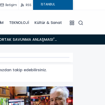
İletişim
RSS
İM
TEKNOLOJİ
Kültür & Sanat
14:21
BAKAN GÜRLEK’TEN TİGAD ÇALIŞTAYINDA Çarpıcı AÇIKLAMALAR: "Pazar Günü Yeni Bir Aydınlığa
Uyanacağız
ızdan takip edebilirsiniz.