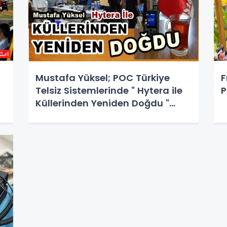
Mustafa Yüksel; POC Türkiye
F
Telsiz Sistemlerinde " Hytera ile
P
Küllerinden Yeniden Doğdu "
POC Telsiz Sistemleri Nedir ?,
PoC ve PTT Telsiz Çeşitleri
Arasındaki Farklar Nelerdir?