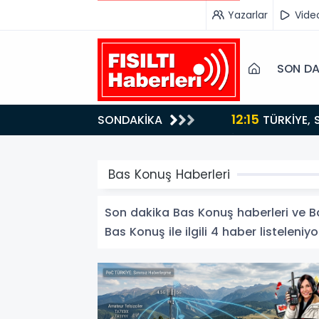
Yazarlar
Vide
SON DA
12:15
SONDAKİKA
ydı!
TÜRKİYE, SUUDİ ARABİSTAN VE PAKİSTAN'DAN KRİTİK ADIM: "MEKKE ORTAK SAVUNMA ANLAŞMASI"
İMZALANDI!
Bas Konuş Haberleri
Son dakika Bas Konuş haberleri ve Bas
Bas Konuş ile ilgili 4 haber listeleniyo