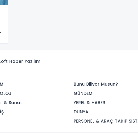
ar
isoft
Haber Yazılımı
İM
Bunu Biliyor Musun?
OLOJİ
GÜNDEM
ür & Sanat
YEREL & HABER
İŞ
DÜNYA
R
PERSONEL & ARAÇ TAKİP SİST