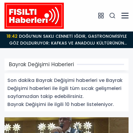
18:42
DOĞU’NUN SAKLI CENNETİ IĞDIR, GASTRONOMİSİYLE
GÖZ DOLDURUYOR: KAFKAS VE ANADOLU KÜLTÜRÜNÜN
BULUŞMA NOKTASI
Bayrak Değişimi Haberleri
Son dakika Bayrak Değişimi haberleri ve Bayrak
Değişimi haberleri ile ilgili tüm sıcak gelişmeleri
sayfamızdan takip edebilirsiniz.
Bayrak Değişimi ile ilgili 10 haber listeleniyor.