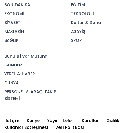
SON DAKİKA
EĞİTİM
EKONOMİ
TEKNOLOJİ
SİYASET
Kültür & Sanat
MAGAZİN
ASAYİŞ
SAĞLIK
SPOR
Bunu Biliyor Musun?
GÜNDEM
YEREL & HABER
DÜNYA
PERSONEL & ARAÇ TAKİP
SİSTEMİ
İletişim
Künye
Yayın İlkeleri
Kurallar
Gizlilik
Kullanıcı Sözleşmesi
Veri Politikası