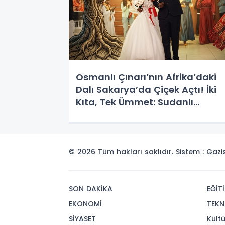
Osmanlı Çınarı’nın Afrika’daki
Dalı Sakarya’da Çiçek Açtı! İki
Kıta, Tek Ümmet: Sudanlı
Gençlerin Görkemli Mürüvveti
© 2026 Tüm hakları saklıdır. Sistem : Gaz
SON DAKİKA
EĞİT
EKONOMİ
TEKN
SİYASET
Kült