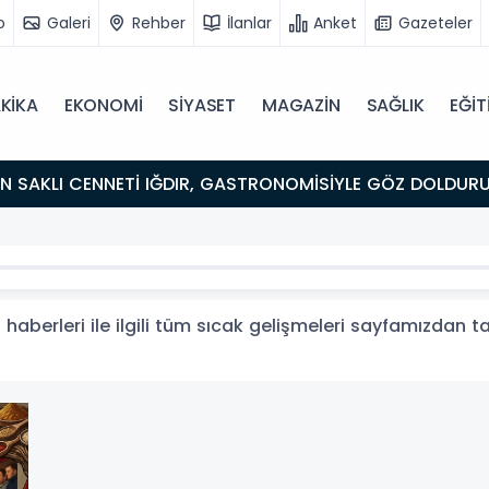
o
Galeri
Rehber
İlanlar
Anket
Gazeteler
KİKA
EKONOMİ
SİYASET
MAGAZİN
SAĞLIK
EĞİT
ULUŞMA NOKTASI
haberleri ile ilgili tüm sıcak gelişmeleri sayfamızdan tak