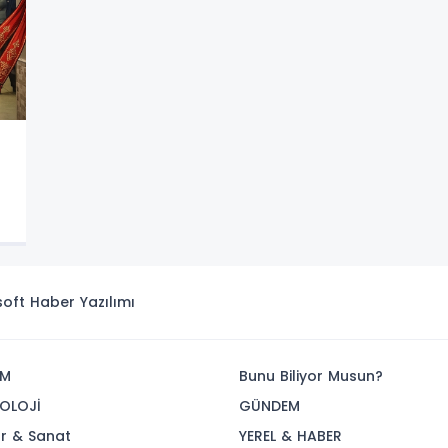
isoft
Haber Yazılımı
İM
Bunu Biliyor Musun?
OLOJİ
GÜNDEM
ür & Sanat
YEREL & HABER