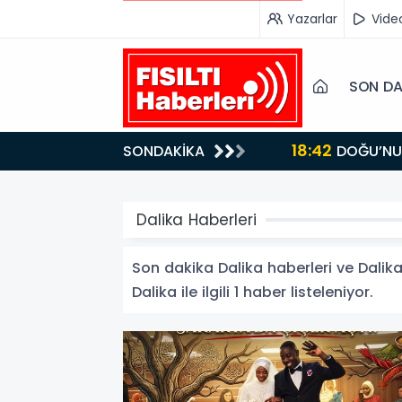
Yazarlar
Vide
SON DA
18:42
SONDAKİKA
DOĞU’NUN SAKLI CENNETİ IĞDIR, GASTRONOMİSİYLE GÖZ DOLDURUYOR: KAFKAS VE ANADOLU
KÜLTÜRÜNÜN B
Dalika Haberleri
Son dakika Dalika haberleri ve Dalika 
Dalika ile ilgili 1 haber listeleniyor.