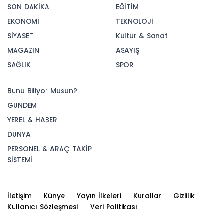
SON DAKİKA
EĞİTİM
EKONOMİ
TEKNOLOJİ
SİYASET
Kültür & Sanat
MAGAZİN
ASAYİŞ
SAĞLIK
SPOR
Bunu Biliyor Musun?
GÜNDEM
YEREL & HABER
DÜNYA
PERSONEL & ARAÇ TAKİP
SİSTEMİ
İletişim
Künye
Yayın İlkeleri
Kurallar
Gizlilik
Kullanıcı Sözleşmesi
Veri Politikası