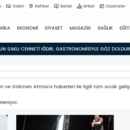
o
Galeri
Rehber
İlanlar
Anket
Gazeteler
KİKA
EKONOMİ
SİYASET
MAGAZİN
SAĞLIK
EĞİT
ULUŞMA NOKTASI
ve Gökmen Atmaca haberleri ile ilgili tüm sıcak geli
leniyor.