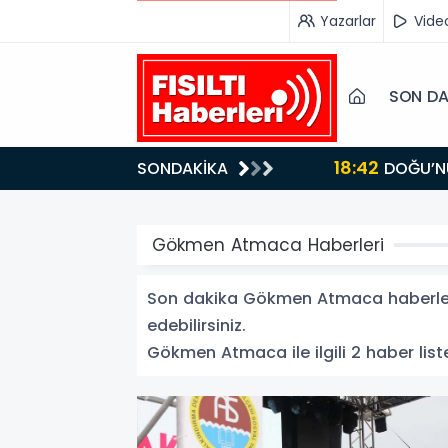
Yazarlar
Vide
SON DA
18:42
SONDAKİKA
DOĞU’NUN SAKLI CENNETİ IĞDIR, GASTRONOMİSİYLE GÖZ DOLDURUYOR: KAFKAS VE ANADOLU
KÜLTÜRÜNÜN B
Gökmen Atmaca Haberleri
Son dakika Gökmen Atmaca haberleri 
edebilirsiniz.
Gökmen Atmaca ile ilgili 2 haber liste