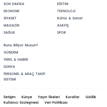
SON DAKİKA
EĞİTİM
EKONOMİ
TEKNOLOJİ
SİYASET
Kültür & Sanat
MAGAZİN
ASAYİŞ
SAĞLIK
SPOR
Bunu Biliyor Musun?
GÜNDEM
YEREL & HABER
DÜNYA
PERSONEL & ARAÇ TAKİP
SİSTEMİ
İletişim
Künye
Yayın İlkeleri
Kurallar
Gizlilik
Kullanıcı Sözleşmesi
Veri Politikası