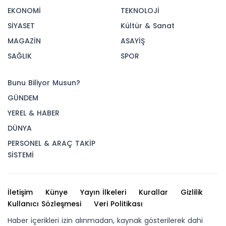
EKONOMİ
TEKNOLOJİ
SİYASET
Kültür & Sanat
MAGAZİN
ASAYİŞ
SAĞLIK
SPOR
Bunu Biliyor Musun?
GÜNDEM
YEREL & HABER
DÜNYA
PERSONEL & ARAÇ TAKİP
SİSTEMİ
İletişim
Künye
Yayın İlkeleri
Kurallar
Gizlilik
Kullanıcı Sözleşmesi
Veri Politikası
Haber içerikleri izin alınmadan, kaynak gösterilerek dahi