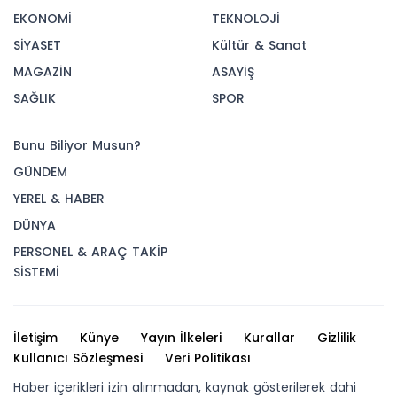
EKONOMİ
TEKNOLOJİ
SİYASET
Kültür & Sanat
MAGAZİN
ASAYİŞ
SAĞLIK
SPOR
Bunu Biliyor Musun?
GÜNDEM
YEREL & HABER
DÜNYA
PERSONEL & ARAÇ TAKİP
SİSTEMİ
İletişim
Künye
Yayın İlkeleri
Kurallar
Gizlilik
Kullanıcı Sözleşmesi
Veri Politikası
Haber içerikleri izin alınmadan, kaynak gösterilerek dahi