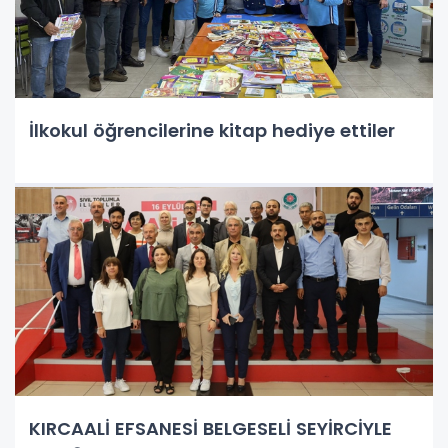
İlkokul öğrencilerine kitap hediye ettiler
KIRCAALİ EFSANESİ BELGESELİ SEYİRCİYLE