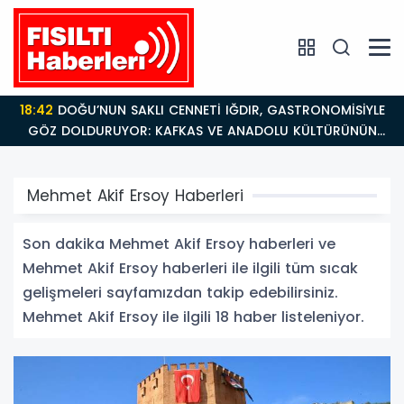
18:42
DOĞU’NUN SAKLI CENNETİ IĞDIR, GASTRONOMİSİYLE
GÖZ DOLDURUYOR: KAFKAS VE ANADOLU KÜLTÜRÜNÜN
BULUŞMA NOKTASI
Mehmet Akif Ersoy Haberleri
Son dakika Mehmet Akif Ersoy haberleri ve
Mehmet Akif Ersoy haberleri ile ilgili tüm sıcak
gelişmeleri sayfamızdan takip edebilirsiniz.
Mehmet Akif Ersoy ile ilgili 18 haber listeleniyor.