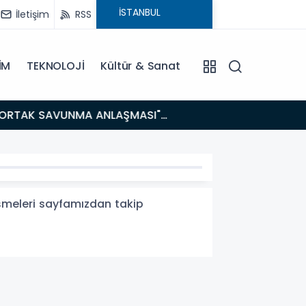
İletişim
RSS
İM
TEKNOLOJİ
Kültür & Sanat
14:21
BAKAN GÜRLEK’TEN TİGAD ÇALIŞTAYINDA Çarpıcı AÇIKLAMALAR: "Pazar Günü Yeni Bir Aydınlığa
Uyanacağız
işmeleri sayfamızdan takip