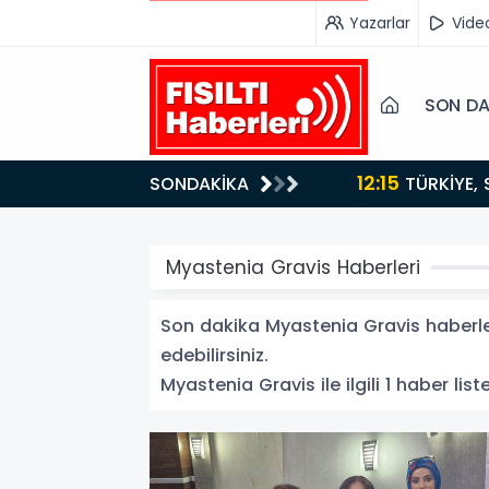
Yazarlar
Vide
SON DA
12:15
SONDAKİKA
ydı!
TÜRKİYE, SUUDİ ARABİSTAN VE PAKİSTAN'DAN KRİTİK ADIM: "MEKKE ORTAK SAVUNMA ANLAŞMASI"
İMZALANDI!
Myastenia Gravis Haberleri
Son dakika Myastenia Gravis haberleri
edebilirsiniz.
Myastenia Gravis ile ilgili 1 haber list