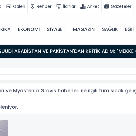
o
Galeri
Rehber
İlanlar
Anket
Gazeteler
KİKA
EKONOMİ
SİYASET
MAGAZİN
SAĞLIK
EĞİT
 ve Myastenia Gravis haberleri ile ilgili tüm sıcak gel
eleniyor.