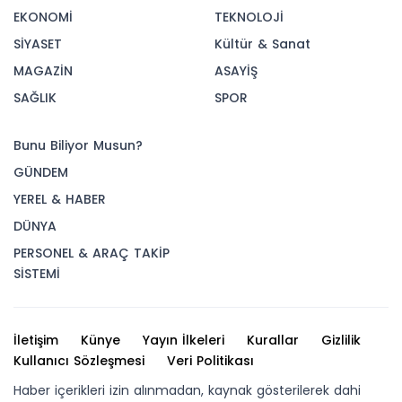
EKONOMİ
TEKNOLOJİ
SİYASET
Kültür & Sanat
MAGAZİN
ASAYİŞ
SAĞLIK
SPOR
Bunu Biliyor Musun?
GÜNDEM
YEREL & HABER
DÜNYA
PERSONEL & ARAÇ TAKİP
SİSTEMİ
İletişim
Künye
Yayın İlkeleri
Kurallar
Gizlilik
Kullanıcı Sözleşmesi
Veri Politikası
Haber içerikleri izin alınmadan, kaynak gösterilerek dahi