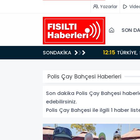
Yazarlar
Vide
SON DA
12:15
SONDAKİKA
ydı!
TÜRKİYE, SUUDİ ARABİSTAN VE PAKİSTAN'DAN KRİTİK ADIM: "MEKKE ORTAK SAVUNMA ANLAŞMASI"
İMZALANDI!
Polis Çay Bahçesi Haberleri
Son dakika Polis Çay Bahçesi haberler
edebilirsiniz.
Polis Çay Bahçesi ile ilgili 1 haber list