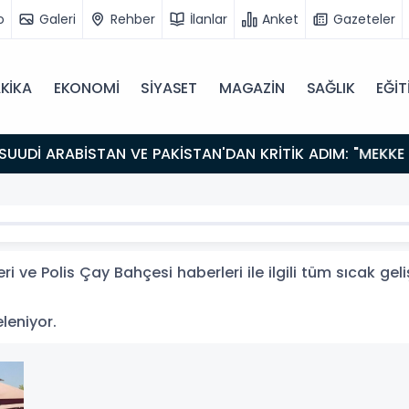
o
Galeri
Rehber
İlanlar
Anket
Gazeteler
KİKA
EKONOMİ
SİYASET
MAGAZİN
SAĞLIK
EĞİT
i ve Polis Çay Bahçesi haberleri ile ilgili tüm sıcak ge
eleniyor.