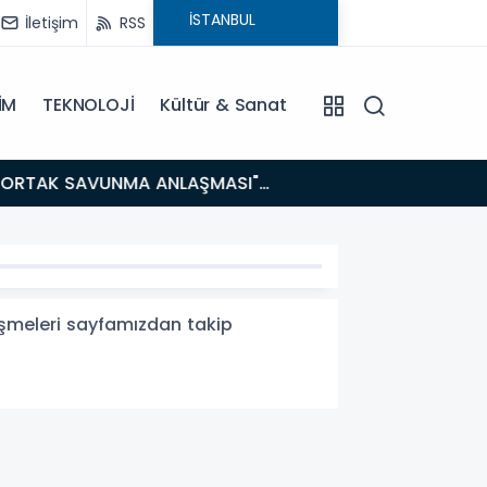
İletişim
RSS
İM
TEKNOLOJİ
Kültür & Sanat
14:21
BAKAN GÜRLEK’TEN TİGAD ÇALIŞTAYINDA Çarpıcı AÇIKLAMALAR: "Pazar Günü Yeni Bir Aydınlığa
Uyanacağız
lişmeleri sayfamızdan takip