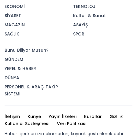
EKONOMİ
TEKNOLOJİ
SİYASET
Kültür & Sanat
MAGAZİN
ASAYİŞ
SAĞLIK
SPOR
Bunu Biliyor Musun?
GÜNDEM
YEREL & HABER
DÜNYA
PERSONEL & ARAÇ TAKİP
SİSTEMİ
İletişim
Künye
Yayın İlkeleri
Kurallar
Gizlilik
Kullanıcı Sözleşmesi
Veri Politikası
Haber içerikleri izin alınmadan, kaynak gösterilerek dahi