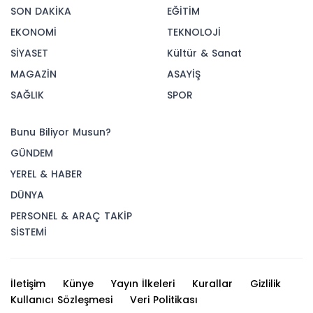
SON DAKİKA
EĞİTİM
EKONOMİ
TEKNOLOJİ
SİYASET
Kültür & Sanat
MAGAZİN
ASAYİŞ
SAĞLIK
SPOR
Bunu Biliyor Musun?
GÜNDEM
YEREL & HABER
DÜNYA
PERSONEL & ARAÇ TAKİP
SİSTEMİ
İletişim
Künye
Yayın İlkeleri
Kurallar
Gizlilik
Kullanıcı Sözleşmesi
Veri Politikası