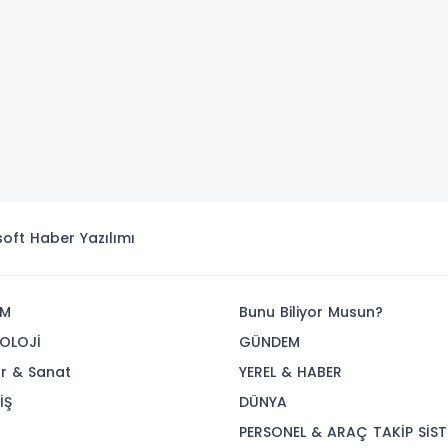
isoft
Haber Yazılımı
İM
Bunu Biliyor Musun?
OLOJİ
GÜNDEM
ür & Sanat
YEREL & HABER
İŞ
DÜNYA
R
PERSONEL & ARAÇ TAKİP SİST