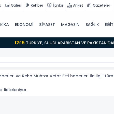
o
Galeri
Rehber
İlanlar
Anket
Gazeteler
KİKA
EKONOMİ
SİYASET
MAGAZİN
SAĞLIK
EĞİT
erleri ve Reha Muhtar Vefat Etti̇ haberleri ile ilgili t
r listeleniyor.