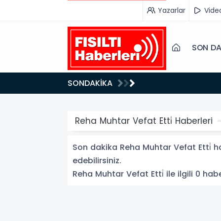
Yazarlar
Vide
SON DA
12:15
SONDAKİKA
aydı!
TÜRKİYE, SUUDİ ARABİSTAN VE PAKİSTAN'DAN KRİTİK ADIM: "MEKKE ORTAK SAVUNMA ANLAŞMASI"
İMZALANDI!
Reha Muhtar Vefat Etti̇ Haberleri
Son dakika Reha Muhtar Vefat Etti̇ hab
edebilirsiniz.
Reha Muhtar Vefat Etti̇ ile ilgili 0 habe