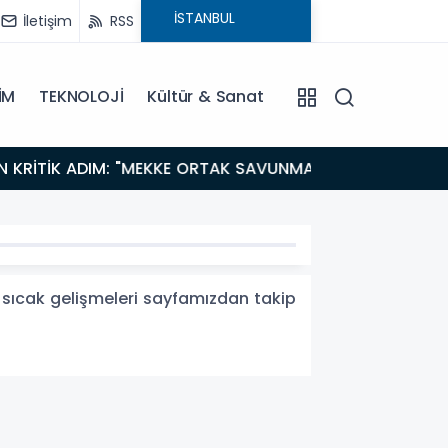
İletişim
RSS
İM
TEKNOLOJİ
Kültür & Sanat
14:21
BAKAN GÜRLEK’TEN TİGAD ÇALIŞTAYINDA Çarpıcı AÇIKLAMALAR: "Pazar Günü Yeni Bir Aydınlığa
Uyanacağı
üm sıcak gelişmeleri sayfamızdan takip