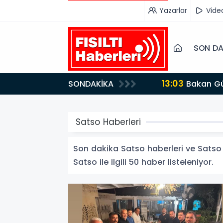
Yazarlar
Vide
SON DA
13:03
SONDAKİKA
Bakan Gürlek’ten İnternet Gazeteciliğine Kritik Destek: "Tek Çatı Altında Toplanmalıyız, Yasal
Düzenlemeye Ha
Satso Haberleri
Son dakika Satso haberleri ve Satso ha
Satso ile ilgili 50 haber listeleniyor.