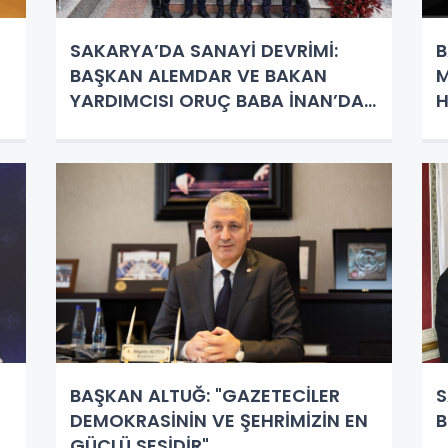
SAKARYA’DA SANAYİ DEVRİMİ:
B
BAŞKAN ALEMDAR VE BAKAN
M
YARDIMCISI ORUÇ BABA İNAN’DAN
H
‘MODERN DÖNÜŞÜM’ ÇIKARTMASI!
BAŞKAN ALTUĞ: "GAZETECİLER
S
DEMOKRASİNİN VE ŞEHRİMİZİN EN
B
GÜÇLÜ SESİDİR"