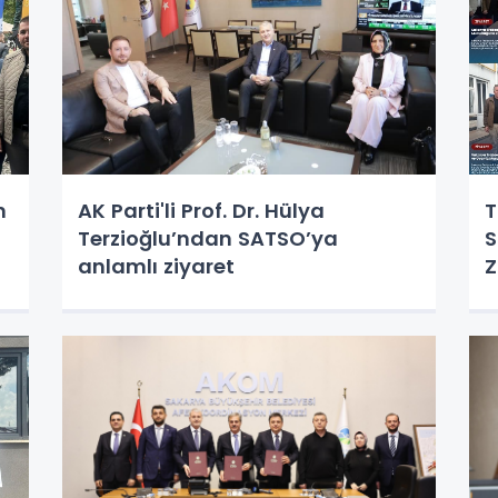
n
AK Parti'li Prof. Dr. Hülya
T
Terzioğlu’ndan SATSO’ya
S
anlamlı ziyaret
Z