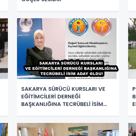
SAKARYA SÜRÜCÜ KURSLARI VE
P
EĞİTİMCİLERİ DERNEĞİ
B
BAŞKANLIĞINA TECRÜBELİ İSİM
E
BELGİN DEMİROK DEMİR ADAY
K
OLDU!