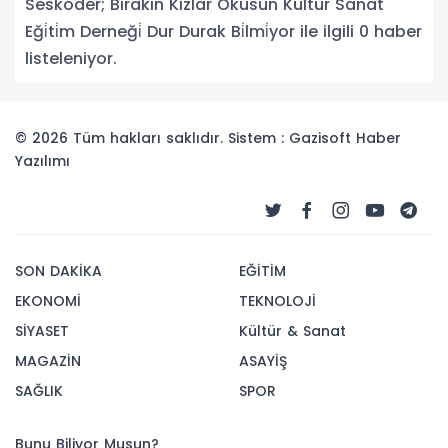
Seskoder; Birakin Kizlar Okusun Kültür Sanat
Eği̇ti̇m Derneği̇ Dur Durak Bi̇lmi̇yor ile ilgili 0 haber
listeleniyor.
© 2026 Tüm hakları saklıdır. Sistem : Gazisoft
Haber
Yazılımı
SON DAKİKA
EĞİTİM
EKONOMİ
TEKNOLOJİ
SİYASET
Kültür & Sanat
MAGAZİN
ASAYİŞ
SAĞLIK
SPOR
Bunu Biliyor Musun?