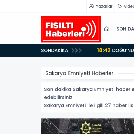
Yazarlar
Vide
SON DA
18:42
SONDAKİKA
DOĞU’NUN SAKLI CENNETİ IĞDIR, GASTRONOMİSİYLE GÖZ DOLDURUYOR: KAFKAS VE ANADOLU
KÜLTÜRÜNÜN B
Sakarya Emniyeti Haberleri
Son dakika Sakarya Emniyeti haberleri
edebilirsiniz.
Sakarya Emniyeti ile ilgili 27 haber lis