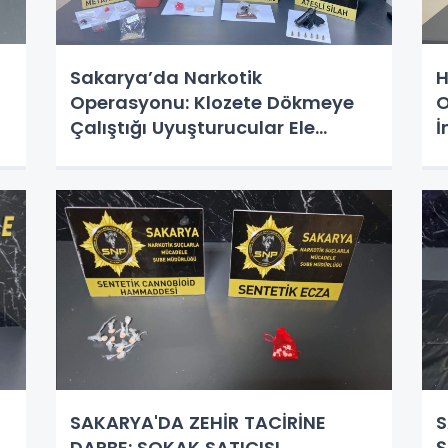
Sakarya’da Narkotik
H
Operasyonu: Klozete Dökmeye
O
Çalıştığı Uyuşturucular Ele
İ
Geçirildi!
SAKARYA'DA ZEHİR TACİRİNE
S
DARBE: SOKAK SATICISI
Ş