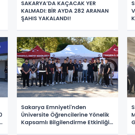
SAKARYA’DA KAÇACAK YER
S
KALMADI: BİR AYDA 282 ARANAN
V
ŞAHIS YAKALANDI!
K
O
Sakarya Emniyeti'nden
S
0
Üniversite Öğrencilerine Yönelik
M
Kapsamlı Bilgilendirme Etkinliği:
G
"El Ele Güvenli Geleceğe"
Ü