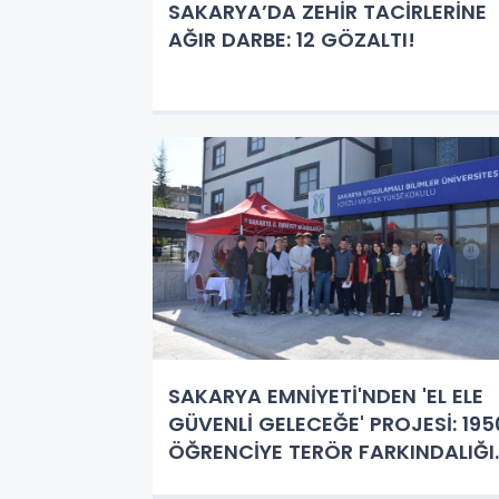
SAKARYA’DA ZEHİR TACİRLERİNE
AĞIR DARBE: 12 GÖZALTI!
SAKARYA EMNİYETİ'NDEN 'EL ELE
GÜVENLİ GELECEĞE' PROJESİ: 195
ÖĞRENCİYE TERÖR FARKINDALIĞI
EĞİTİMİ