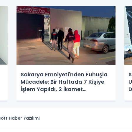
Projesiyle 5000 Öğrenciye
B
Ulaşıldı
Sakarya Emniyeti'nden Fuhuşla
S
Mücadele: Bir Haftada 7 Kişiye
U
İşlem Yapıldı, 2 İkamet
D
Mühürlendi
isoft
Haber Yazılımı