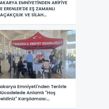
AKARYA EMNİYETİNDEN ARİFİYE
E ERENLER'DE EŞ ZAMANLI
AÇAKÇILIK VE SİLAH
PERASYONU: 5 GÖZALTI!
akarya Emniyeti'nden Terörle
ücadelede Anlamlı "Hoş
eldiniz" Karşılaması:
niversiteliler Otogarda