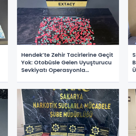
Hendek’te Zehir Tacirlerine Geçit
S
Yok: Otobüsle Gelen Uyuşturucu
B
Sevkiyatı Operasyonla
Ü
Engellendi!