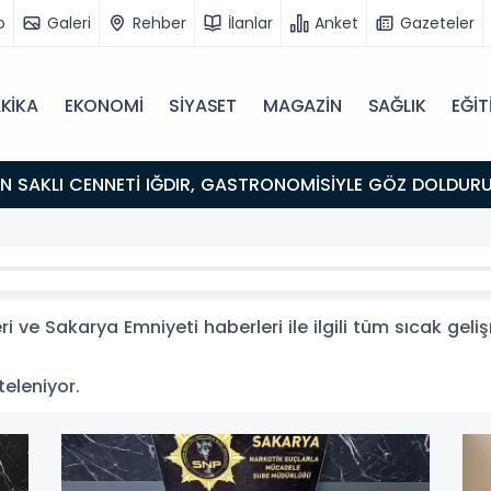
o
Galeri
Rehber
İlanlar
Anket
Gazeteler
KİKA
EKONOMİ
SİYASET
MAGAZİN
SAĞLIK
EĞİT
ULUŞMA NOKTASI
 ve Sakarya Emniyeti haberleri ile ilgili tüm sıcak gel
teleniyor.