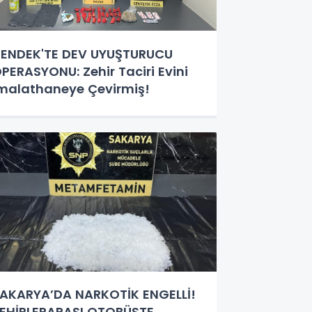
ENDEK'TE DEV UYUŞTURUCU
PERASYONU: Zehir Taciri Evini
malathaneye Çevirmiş!
AKARYA’DA NARKOTİK ENGELLİ!
EHİRLERARASI OTOBÜSTE