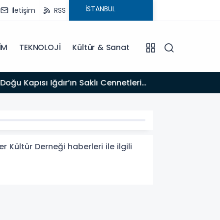
İletişim
RSS
İM
TEKNOLOJİ
Kültür & Sanat
17:47
Türk T
Kültür Derneği haberleri ile ilgili