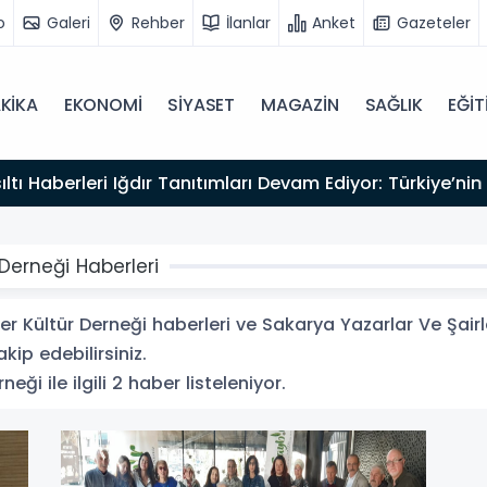
o
Galeri
Rehber
İlanlar
Anket
Gazeteler
KİKA
EKONOMİ
SİYASET
MAGAZİN
SAĞLIK
EĞİT
kliyor
 Derneği Haberleri
 Kültür Derneği haberleri ve Sakarya Yazarlar Ve Şairler 
ip edebilirsiniz.
ği ile ilgili 2 haber listeleniyor.