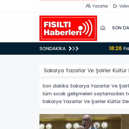
Yazarlar
Vide
SON DA
18:26
SONDAKİKA
Fısıltı Haberleri Iğdır Tanıtımları Devam Ediyor: Türkiye’nin Doğu Kapısı Iğdır’ın Saklı Cennetleri
Keşfedilmeyi Be
Sakarya Yazarlar Ve Şairler Kültür
Son dakika Sakarya Yazarlar Ve Şairler
tüm sıcak gelişmeleri sayfamızdan tak
Sakarya Yazarlar Ve Şairler Kültür Derne