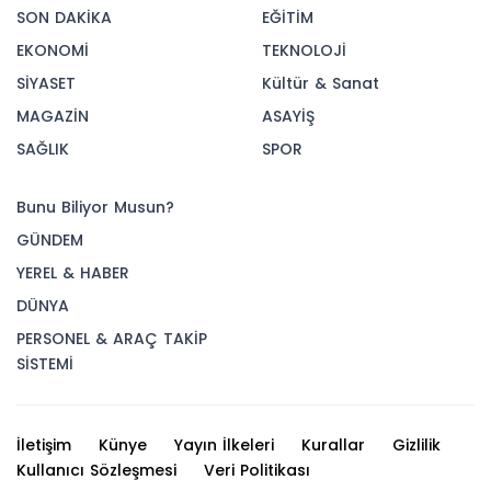
SON DAKİKA
EĞİTİM
EKONOMİ
TEKNOLOJİ
SİYASET
Kültür & Sanat
MAGAZİN
ASAYİŞ
SAĞLIK
SPOR
Bunu Biliyor Musun?
GÜNDEM
YEREL & HABER
DÜNYA
PERSONEL & ARAÇ TAKİP
SİSTEMİ
İletişim
Künye
Yayın İlkeleri
Kurallar
Gizlilik
Kullanıcı Sözleşmesi
Veri Politikası