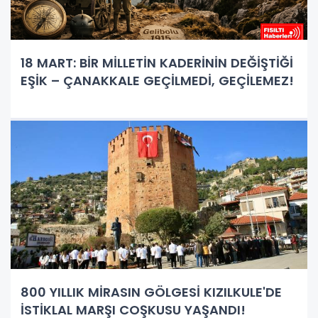
18 MART: BİR MİLLETİN KADERİNİN DEĞİŞTİĞİ
EŞİK – ÇANAKKALE GEÇİLMEDİ, GEÇİLEMEZ!
800 YILLIK MİRASIN GÖLGESİ KIZILKULE'DE
İSTİKLAL MARŞI COŞKUSU YAŞANDI!