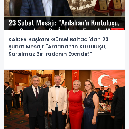
KAİDER Başkanı Gürsel Baltacı'dan 23
Şubat Mesajı: "Ardahan’ın Kurtuluşu,
Sarsılmaz Bir İradenin Eseridir!"