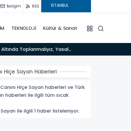
İletişim
RSS
İM
TEKNOLOJİ
Kültür & Sanat
12:12
Fısıltı Haberleri Yazarı Dr. Canan Yılmaz’a Uluslararası Alanda Büyük Onur: “Dr. A.P.J. Abdul Kalam
İlham Ödülü
ı Hiçe Sayan Haberleri
Canını Hiçe Sayan haberleri ve Türk
aberleri ile ilgili tüm sıcak
n ile ilgili 1 haber listeleniyor.