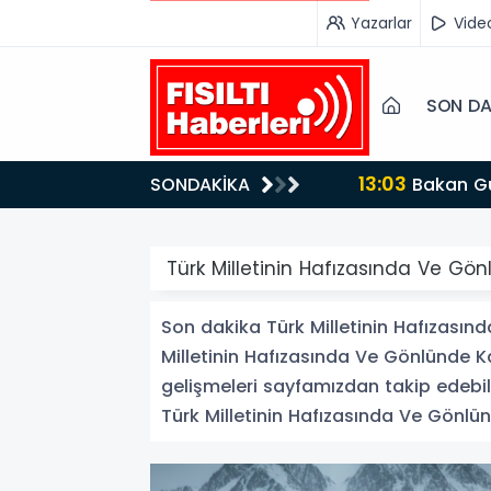
Yazarlar
Vide
SON DA
13:03
SONDAKİKA
Bakan Gürlek’ten İnternet Gazeteciliğine Kritik Destek: "Tek Çatı Altında Toplanmalıyız, Yasal
Düzenlemeye Ha
Türk Milletinin Hafızasında Ve G
Son dakika Türk Milletinin Hafızası
Milletinin Hafızasında Ve Gönlünde K
gelişmeleri sayfamızdan takip edebili
Türk Milletinin Hafızasında Ve Gönlün