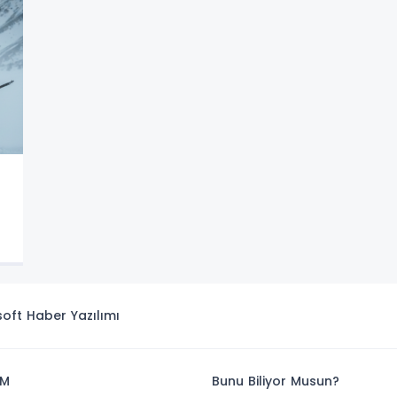
isoft
Haber Yazılımı
İM
Bunu Biliyor Musun?