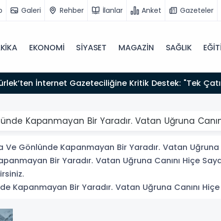
o
Galeri
Rehber
İlanlar
Anket
Gazeteler
KİKA
EKONOMİ
SİYASET
MAGAZİN
SAĞLIK
EĞİT
zırız"
önlünde Kapanmayan Bir Yaradır. Vatan Uğruna Canın
nda Ve Gönlünde Kapanmayan Bir Yaradır. Vatan Uğruna 
apanmayan Bir Yaradır. Vatan Uğruna Canını Hiçe Sayan h
rsiniz.
de Kapanmayan Bir Yaradır. Vatan Uğruna Canını Hiçe Saya