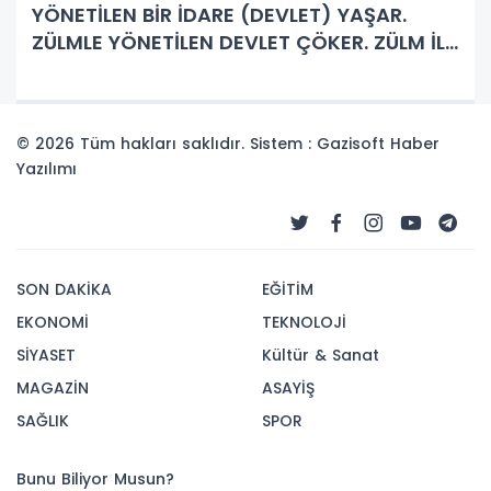
YÖNETİLEN BİR İDARE (DEVLET) YAŞAR.
ZÜLMLE YÖNETİLEN DEVLET ÇÖKER. ZÜLM İLE
ABÀD OLUNMAZ. (Hadis-i Şerif)
© 2026 Tüm hakları saklıdır. Sistem : Gazisoft
Haber
Yazılımı
SON DAKİKA
EĞİTİM
EKONOMİ
TEKNOLOJİ
SİYASET
Kültür & Sanat
MAGAZİN
ASAYİŞ
SAĞLIK
SPOR
Bunu Biliyor Musun?