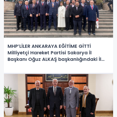
MHP’LİLER ANKARAYA EĞİTİME GİTTİ
Milliyetçi Hareket Partisi Sakarya İl
Başkanı Oğuz ALKAŞ başkanlığındaki İl
Yönetim Kurulu üyeleri ve 16 ilçe
başkanından oluşan heyet Ankara’da
MHP Genel Merkezi Eğitim ve Teşkilat işleri