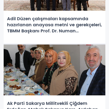
Adil Düzen çalışmaları kapsamında
hazırlanan anayasa metni ve gerekçeleri,
TBMM Başkanı Prof. Dr. Numan
Kurtulmuş'a sunuldu. Bu çalışmalar,
topluma adil ve eşit haklar sunmayı
hedefliyor.
Ak Parti Sakarya Millitvekili Çiğdem