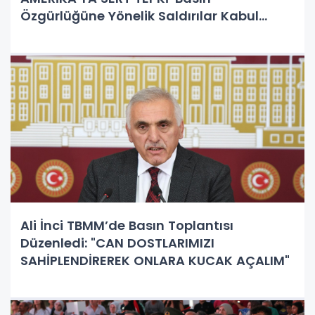
Özgürlüğüne Yönelik Saldırılar Kabul
Edilemez'
Ali İnci TBMM’de Basın Toplantısı
Düzenledi: "CAN DOSTLARIMIZI
SAHİPLENDİREREK ONLARA KUCAK AÇALIM"