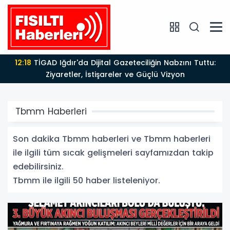
11:23
BÜYÜK YÜRÜYÜŞ DEVAM EDİYOR: AK PARTİ 25
YAŞINDA!
Tbmm Haberleri
Son dakika Tbmm haberleri ve Tbmm haberleri
ile ilgili tüm sıcak gelişmeleri sayfamızdan takip
edebilirsiniz.
Tbmm ile ilgili 50 haber listeleniyor.