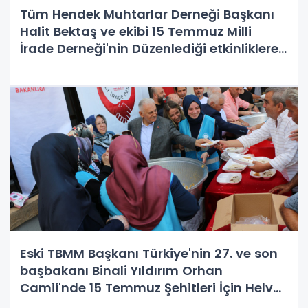
Tüm Hendek Muhtarlar Derneği Başkanı
Halit Bektaş ve ekibi 15 Temmuz Milli
İrade Derneği'nin Düzenlediği etkinliklere
katılım sağladı.
Eski TBMM Başkanı Türkiye'nin 27. ve son
başbakanı Binali Yıldırım Orhan
Camii'nde 15 Temmuz Şehitleri İçin Helva
Dağıttı