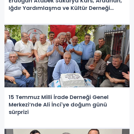
Erdoğan Atabek Sakarya Kars, Ardahan,
Iğdır Yardımlaşma ve Kültür Derneği
(KAİDER) Başkanı Gürsel BALTACI ve
yönetimini dernek binasında ziyaret etti.
15 Temmuz Milli İrade Derneği Genel
Merkezi’nde Ali İnci'ye doğum günü
sürprizi