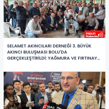
SELAMET AKINCILARI DERNEĞİ 3. BÜYÜK
AKINCI BULUŞMASI BOLU'DA
GERÇEKLEŞTİRİLDİ: YAĞMURA VE FIRTINAYA
RAĞMEN DEV BULUŞMA!