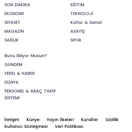
SON DAKİKA
EĞİTİM
EKONOMİ
TEKNOLOJİ
SİYASET
Kültür & Sanat
MAGAZİN
ASAYİŞ
SAĞLIK
SPOR
Bunu Biliyor Musun?
GÜNDEM
YEREL & HABER
DÜNYA
PERSONEL & ARAÇ TAKİP
SİSTEMİ
İletişim
Künye
Yayın İlkeleri
Kurallar
Gizlilik
Kullanıcı Sözleşmesi
Veri Politikası