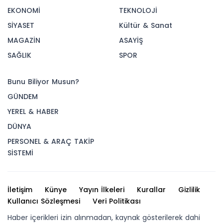
EKONOMİ
TEKNOLOJİ
SİYASET
Kültür & Sanat
MAGAZİN
ASAYİŞ
SAĞLIK
SPOR
Bunu Biliyor Musun?
GÜNDEM
YEREL & HABER
DÜNYA
PERSONEL & ARAÇ TAKİP
SİSTEMİ
İletişim
Künye
Yayın İlkeleri
Kurallar
Gizlilik
Kullanıcı Sözleşmesi
Veri Politikası
Haber içerikleri izin alınmadan, kaynak gösterilerek dahi