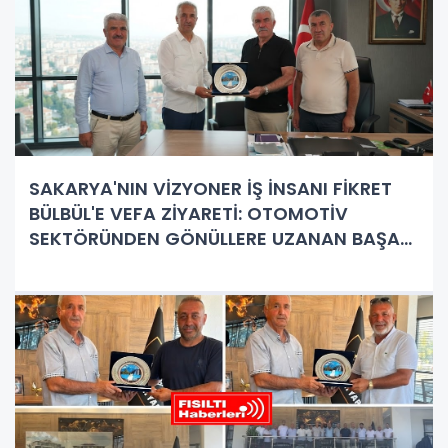
SAKARYA'NIN VİZYONER İŞ İNSANI FİKRET
BÜLBÜL'E VEFA ZİYARETİ: OTOMOTİV
SEKTÖRÜNDEN GÖNÜLLERE UZANAN BAŞARI
HİKAYESİ