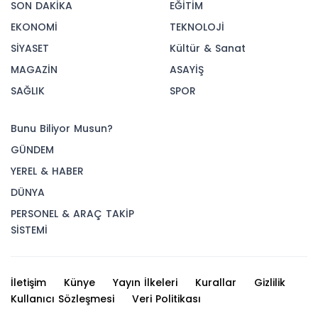
SON DAKİKA
EĞİTİM
EKONOMİ
TEKNOLOJİ
SİYASET
Kültür & Sanat
MAGAZİN
ASAYİŞ
SAĞLIK
SPOR
Bunu Biliyor Musun?
GÜNDEM
YEREL & HABER
DÜNYA
PERSONEL & ARAÇ TAKİP
SİSTEMİ
İletişim
Künye
Yayın İlkeleri
Kurallar
Gizlilik
Kullanıcı Sözleşmesi
Veri Politikası