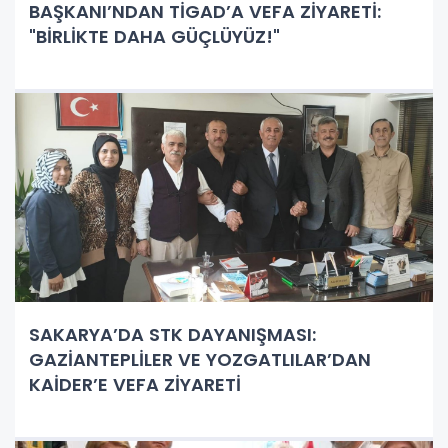
BAŞKANI’NDAN TİGAD’A VEFA ZİYARETİ:
"BİRLİKTE DAHA GÜÇLÜYÜZ!"
SAKARYA’DA STK DAYANIŞMASI:
GAZİANTEPLİLER VE YOZGATLILAR’DAN
KAİDER’E VEFA ZİYARETİ