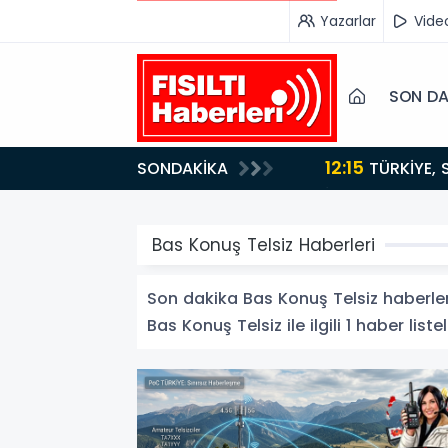
Yazarlar
Vide
SON DA
12:15
SONDAKİKA
ydı!
TÜRKİYE, SUUDİ ARABİSTAN VE PAKİSTAN'DAN KRİTİK ADIM: "MEKKE ORTAK SAVUNMA ANLAŞMASI"
İMZALANDI!
Bas Konuş Telsiz Haberleri
Son dakika Bas Konuş Telsiz haberleri 
Bas Konuş Telsiz ile ilgili 1 haber liste