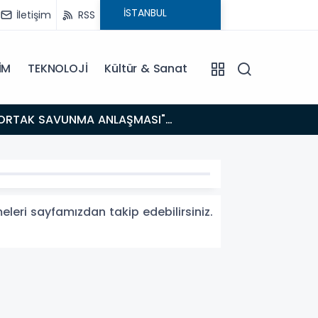
İletişim
RSS
İM
TEKNOLOJİ
Kültür & Sanat
14:21
BAKAN GÜRLEK’TEN TİGAD ÇALIŞTAYINDA Çarpıcı AÇIKLAMALAR: "Pazar Günü Yeni Bir Aydınlığa
Uyanacağız
meleri sayfamızdan takip edebilirsiniz.