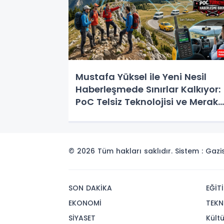
Mustafa Yüksel ile Yeni Nesil
Haberleşmede Sınırlar Kalkıyor:
PoC Telsiz Teknolojisi ve Merak
Edilen Her Şey
© 2026 Tüm hakları saklıdır. Sistem : Gaz
SON DAKİKA
EĞİT
EKONOMİ
TEKN
SİYASET
Kült