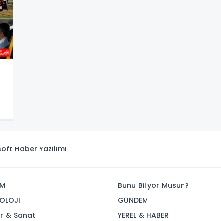
isoft
Haber Yazılımı
İM
Bunu Biliyor Musun?
OLOJİ
GÜNDEM
ür & Sanat
YEREL & HABER