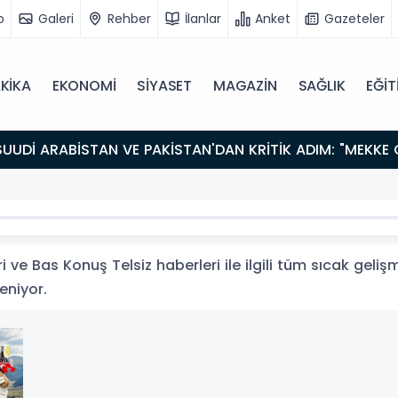
o
Galeri
Rehber
İlanlar
Anket
Gazeteler
KİKA
EKONOMİ
SİYASET
MAGAZİN
SAĞLIK
EĞİT
ve Bas Konuş Telsiz haberleri ile ilgili tüm sıcak geliş
leniyor.