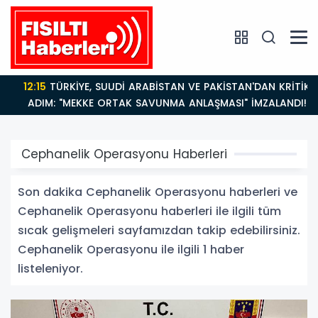
12:15
TÜRKİYE, SUUDİ ARABİSTAN VE PAKİSTAN'DAN KRİTİK
ADIM: "MEKKE ORTAK SAVUNMA ANLAŞMASI" İMZALANDI!
Cephanelik Operasyonu Haberleri
Son dakika Cephanelik Operasyonu haberleri ve
Cephanelik Operasyonu haberleri ile ilgili tüm
sıcak gelişmeleri sayfamızdan takip edebilirsiniz.
Cephanelik Operasyonu ile ilgili 1 haber
listeleniyor.