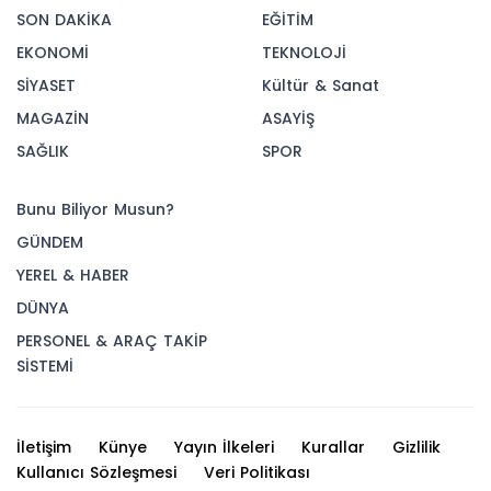
SON DAKİKA
EĞİTİM
EKONOMİ
TEKNOLOJİ
SİYASET
Kültür & Sanat
MAGAZİN
ASAYİŞ
SAĞLIK
SPOR
Bunu Biliyor Musun?
GÜNDEM
YEREL & HABER
DÜNYA
PERSONEL & ARAÇ TAKİP
SİSTEMİ
İletişim
Künye
Yayın İlkeleri
Kurallar
Gizlilik
Kullanıcı Sözleşmesi
Veri Politikası