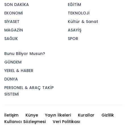
SON DAKİKA
EĞİTİM
EKONOMİ
TEKNOLOJİ
SİYASET
Kültür & Sanat
MAGAZİN
ASAYİŞ
SAĞLIK
SPOR
Bunu Biliyor Musun?
GÜNDEM
YEREL & HABER
DÜNYA
PERSONEL & ARAÇ TAKİP
SİSTEMİ
İletişim
Künye
Yayın İlkeleri
Kurallar
Gizlilik
Kullanıcı Sözleşmesi
Veri Politikası