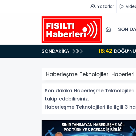
Yazarlar
Vide
SON DA
18:42
SONDAKİKA
DOĞU’NUN SAKLI CENNETİ IĞDIR, GASTRONOMİSİYLE GÖZ DOLDURUYOR: KAFKAS VE ANADOLU
KÜLTÜRÜNÜN B
Haberleşme Teknolojileri Haberleri
Son dakika Haberleşme Teknolojileri h
takip edebilirsiniz.
Haberleşme Teknolojileri ile ilgili 3 ha