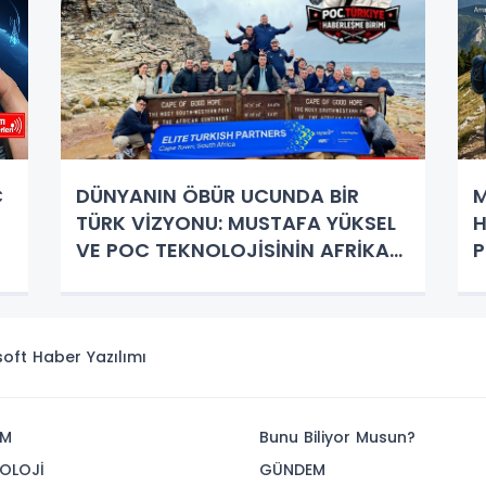
C
DÜNYANIN ÖBÜR UCUNDA BİR
M
TÜRK VİZYONU: MUSTAFA YÜKSEL
H
VE POC TEKNOLOJİSİNİN AFRİKA
P
ÇIKARMASI!
E
isoft
Haber Yazılımı
İM
Bunu Biliyor Musun?
OLOJİ
GÜNDEM