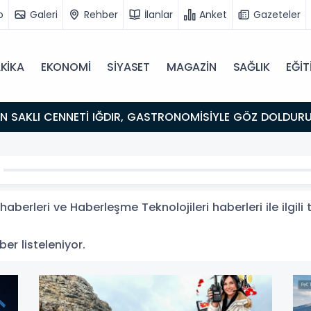
o
Galeri
Rehber
İlanlar
Anket
Gazeteler
KİKA
EKONOMİ
SİYASET
MAGAZİN
SAĞLIK
EĞİT
ULUŞMA NOKTASI
aberleri ve Haberleşme Teknolojileri haberleri ile ilgil
ber listeleniyor.