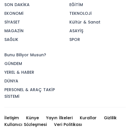
SON DAKİKA
EĞİTİM
EKONOMİ
TEKNOLOJİ
SİYASET
Kültür & Sanat
MAGAZİN
ASAYİŞ
SAĞLIK
SPOR
Bunu Biliyor Musun?
GÜNDEM
YEREL & HABER
DÜNYA
PERSONEL & ARAÇ TAKİP
SİSTEMİ
İletişim
Künye
Yayın İlkeleri
Kurallar
Gizlilik
Kullanıcı Sözleşmesi
Veri Politikası