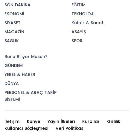
SON DAKİKA
EĞİTİM
EKONOMİ
TEKNOLOJİ
SİYASET
Kültür & Sanat
MAGAZİN
ASAYİŞ
SAĞLIK
SPOR
Bunu Biliyor Musun?
GÜNDEM
YEREL & HABER
DÜNYA
PERSONEL & ARAÇ TAKİP
SİSTEMİ
İletişim
Künye
Yayın İlkeleri
Kurallar
Gizlilik
Kullanıcı Sözleşmesi
Veri Politikası