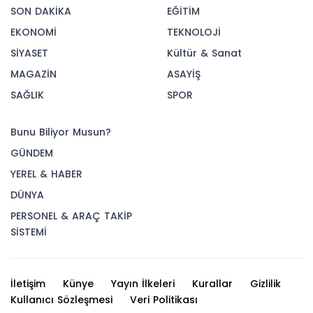
SON DAKİKA
EĞİTİM
EKONOMİ
TEKNOLOJİ
SİYASET
Kültür & Sanat
MAGAZİN
ASAYİŞ
SAĞLIK
SPOR
Bunu Biliyor Musun?
GÜNDEM
YEREL & HABER
DÜNYA
PERSONEL & ARAÇ TAKİP
SİSTEMİ
İletişim
Künye
Yayın İlkeleri
Kurallar
Gizlilik
Kullanıcı Sözleşmesi
Veri Politikası