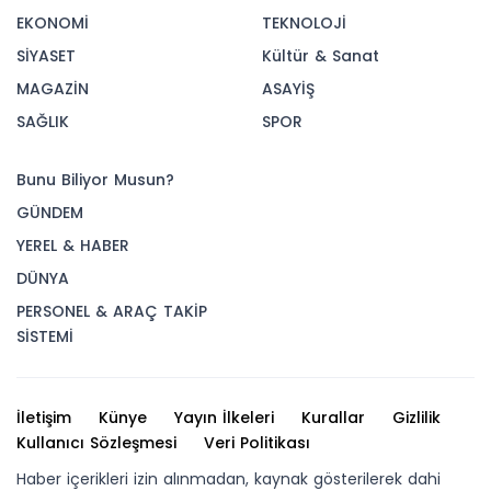
EKONOMİ
TEKNOLOJİ
SİYASET
Kültür & Sanat
MAGAZİN
ASAYİŞ
SAĞLIK
SPOR
Bunu Biliyor Musun?
GÜNDEM
YEREL & HABER
DÜNYA
PERSONEL & ARAÇ TAKİP
SİSTEMİ
İletişim
Künye
Yayın İlkeleri
Kurallar
Gizlilik
Kullanıcı Sözleşmesi
Veri Politikası
Haber içerikleri izin alınmadan, kaynak gösterilerek dahi