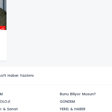
isoft
Haber Yazılımı
İM
Bunu Biliyor Musun?
OLOJİ
GÜNDEM
ür & Sanat
YEREL & HABER