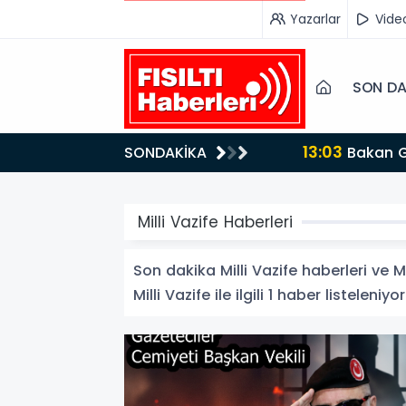
Yazarlar
Vide
SON DA
13:03
SONDAKİKA
Bakan Gürlek’ten İnternet Gazeteciliğine Kritik Destek: "Tek Çatı Altında Toplanmalıyız, Yasal
Düzenlemeye Ha
Milli Vazife Haberleri
Son dakika Milli Vazife haberleri ve Mi
Milli Vazife ile ilgili 1 haber listeleniyor