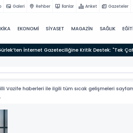
o
Galeri
Rehber
İlanlar
Anket
Gazeteler
KİKA
EKONOMİ
SİYASET
MAGAZİN
SAĞLIK
EĞİT
zırız"
lli Vazife haberleri ile ilgili tüm sıcak gelişmeleri sayfa
.