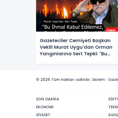
Gazeteciler Cemiyeti Başkan
Vekili Murat Uygu'dan Orman
Yangınlarına Sert Tepki: "Bu
İhmal Kabul Edilemez, Cezalar
Caydırıcı Olmalı!"
© 2026 Tüm hakları saklıdır. Sistem : Gaz
SON DAKİKA
EĞİT
EKONOMİ
TEKN
SİYASET
Kült