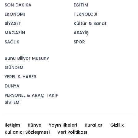
SON DAKİKA
EĞİTİM
EKONOMİ
TEKNOLOJİ
SİYASET
Kültür & Sanat
MAGAZİN
ASAYİŞ
SAĞLIK
SPOR
Bunu Biliyor Musun?
GÜNDEM
YEREL & HABER
DÜNYA
PERSONEL & ARAÇ TAKİP
SİSTEMİ
İletişim
Künye
Yayın İlkeleri
Kurallar
Gizlilik
Kullanıcı Sözleşmesi
Veri Politikası