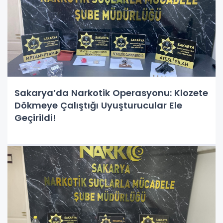
Sakarya’da Narkotik Operasyonu: Klozete
Dökmeye Çalıştığı Uyuşturucular Ele
Geçirildi!