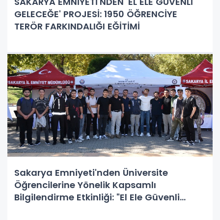
SAKARYA EMNİYETİ'NDEN 'EL ELE GÜVENLİ
GELECEĞE' PROJESİ: 1950 ÖĞRENCİYE
TERÖR FARKINDALIĞI EĞİTİMİ
Sakarya Emniyeti'nden Üniversite
Öğrencilerine Yönelik Kapsamlı
Bilgilendirme Etkinliği: "El Ele Güvenli
Geleceğe" Projesiyle 5000 Öğrenciye