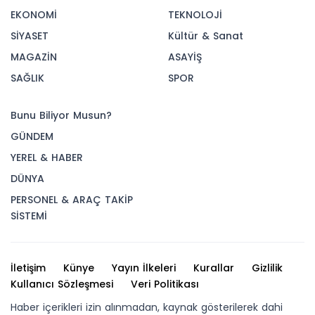
EKONOMİ
TEKNOLOJİ
SİYASET
Kültür & Sanat
MAGAZİN
ASAYİŞ
SAĞLIK
SPOR
Bunu Biliyor Musun?
GÜNDEM
YEREL & HABER
DÜNYA
PERSONEL & ARAÇ TAKİP
SİSTEMİ
İletişim
Künye
Yayın İlkeleri
Kurallar
Gizlilik
Kullanıcı Sözleşmesi
Veri Politikası
Haber içerikleri izin alınmadan, kaynak gösterilerek dahi