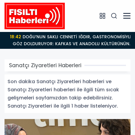
18:42
DOĞU’NUN SAKLI CENNETİ IĞDIR, GASTRONOMİSİYLE
GÖZ DOLDURUYOR: KAFKAS VE ANADOLU KÜLTÜRÜNÜN
BULUŞMA NOKTASI
Sanatçı Ziyaretleri Haberleri
Son dakika Sanatçı Ziyaretleri haberleri ve
Sanatçı Ziyaretleri haberleri ile ilgili tüm sıcak
gelişmeleri sayfamızdan takip edebilirsiniz.
Sanatçı Ziyaretleri ile ilgili 1 haber listeleniyor.