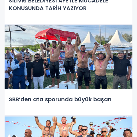
SİLİVRİ BELEDİYESİ AFETLE MÜCADELE
KONUSUNDA TARİH YAZIYOR
SBB’den ata sporunda büyük başarı