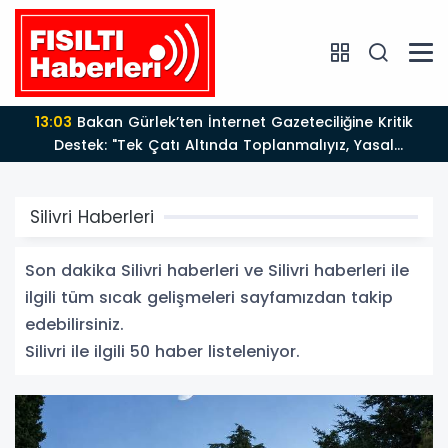
12:12
Fısıltı Haberleri Yazarı Dr. Canan Yılmaz’a
Uluslararası Alanda Büyük Onur: “Dr. A.P.J. Abdul
Kalam İlham Ödülü 2026”
Silivri Haberleri
Son dakika Silivri haberleri ve Silivri haberleri ile
ilgili tüm sıcak gelişmeleri sayfamızdan takip
edebilirsiniz.
Silivri ile ilgili 50 haber listeleniyor.