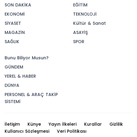
SON DAKİKA
EĞİTİM
EKONOMİ
TEKNOLOJİ
SİYASET
Kültür & Sanat
MAGAZİN
ASAYİŞ
SAĞLIK
SPOR
Bunu Biliyor Musun?
GÜNDEM
YEREL & HABER
DÜNYA
PERSONEL & ARAÇ TAKİP
SİSTEMİ
İletişim
Künye
Yayın İlkeleri
Kurallar
Gizlilik
Kullanıcı Sözleşmesi
Veri Politikası