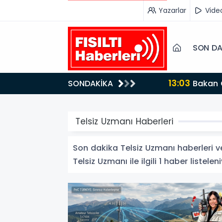
Yazarlar
Vide
SON DA
13:03
SONDAKİKA
Bakan Gürlek’ten İnternet Gazeteciliğine Kritik Destek: "Tek Çatı Altında Toplanmalıyız, Yasal
Düzenlemeye Ha
Telsiz Uzmanı Haberleri
Son dakika Telsiz Uzmanı haberleri ve 
Telsiz Uzmanı ile ilgili 1 haber listeleni