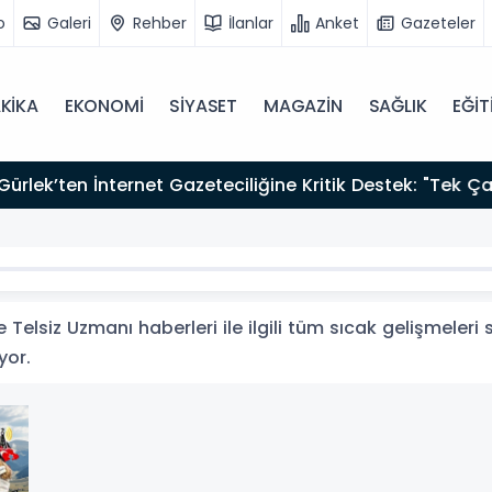
o
Galeri
Rehber
İlanlar
Anket
Gazeteler
KİKA
EKONOMİ
SİYASET
MAGAZİN
SAĞLIK
EĞİT
zırız"
Telsiz Uzmanı haberleri ile ilgili tüm sıcak gelişmeleri 
yor.