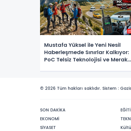
Mustafa Yüksel ile Yeni Nesil
Haberleşmede Sınırlar Kalkıyor:
PoC Telsiz Teknolojisi ve Merak
Edilen Her Şey
© 2026 Tüm hakları saklıdır. Sistem : Gaz
SON DAKİKA
EĞİT
EKONOMİ
TEKN
SİYASET
Kült