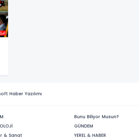
isoft
Haber Yazılımı
İM
Bunu Biliyor Musun?
OLOJİ
GÜNDEM
ür & Sanat
YEREL & HABER