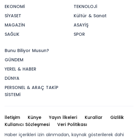
EKONOMİ
TEKNOLOJİ
SİYASET
Kültür & Sanat
MAGAZİN
ASAYİŞ
SAĞLIK
SPOR
Bunu Biliyor Musun?
GÜNDEM
YEREL & HABER
DÜNYA
PERSONEL & ARAÇ TAKİP
SİSTEMİ
İletişim
Künye
Yayın İlkeleri
Kurallar
Gizlilik
Kullanıcı Sözleşmesi
Veri Politikası
Haber içerikleri izin alınmadan, kaynak gösterilerek dahi